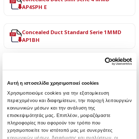
AP4SPH E
Concealed Duct Standard Serie 1MMD
AP1BH
Concealed Duct Standard Serie 4 MMD
AP4BH E
Αυτή η ιστοσελίδα χρησιμοποιεί cookies
Χρησιμοποιούμε cookies για την εξατομίκευση
Concealed Duct Standard Serie 6 MMD
περιεχομένου και διαφημίσεων, την παροχή λειτουργιών
6BH
κοινωνικών μέσων και την ανάλυση της
επισκεψιμότητάς μας. Επιπλέον, μοιραζόμαστε
πληροφορίες που αφορούν τον τρόπο που
Floor Standing Concealed Serie 1 MML
χρησιμοποιείτε τον ιστότοπό μας με συνεργάτες
κοινωνικών μέσων, διαφήμισης και αναλύσεων, οι
AP1BH