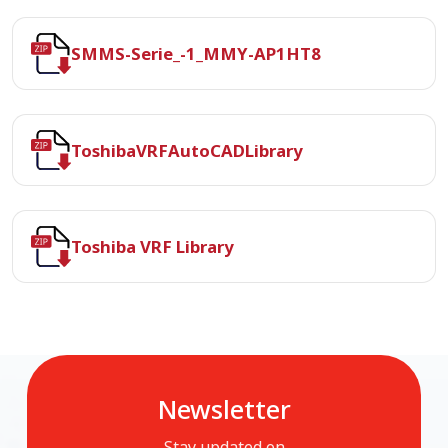
SMMS-Serie_-1_MMY-AP1HT8
ToshibaVRFAutoCADLibrary
Toshiba VRF Library
Newsletter
Stay updated on