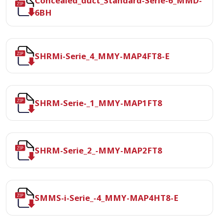
Concealed_duct_Standard-Serie-6_MMD-
6BH
SHRMi-Serie_4_MMY-MAP4FT8-E
SHRM-Serie-_1_MMY-MAP1FT8
SHRM-Serie_2_-MMY-MAP2FT8
SMMS-i-Serie_-4_MMY-MAP4HT8-E