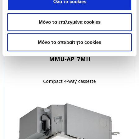
Όλα τα cookies
Μόνο τα επιλεγμένα cookies
Related products
Mόνο τα απαραίτητα cookies
MMU-AP_7MH
Compact 4-way cassette