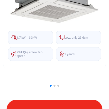
1,7 kW – 6,3kW
Low, only 25,6cm
29dB(A), at low fan-
3 years
speed